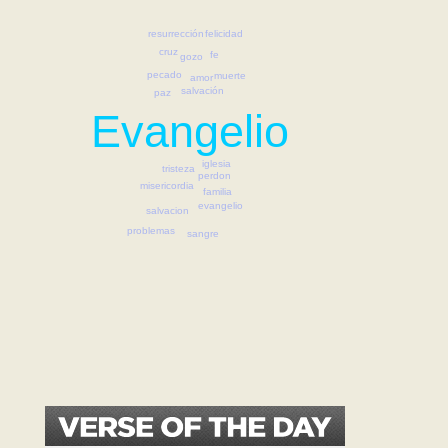
felicidad
resurrección
cruz
fe
gozo
pecado
muerte
amor
salvación
paz
Evangelio
iglesia
tristeza
perdon
misericordia
familia
evangelio
salvacion
problemas
sangre