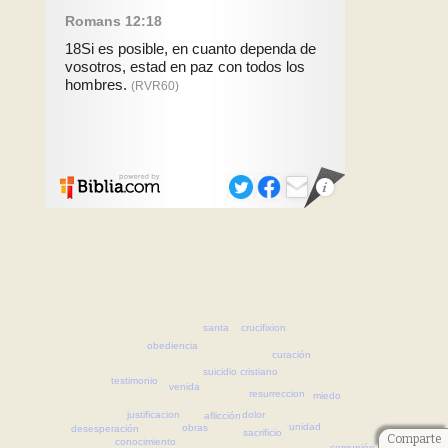
santa
crucifixion
obediencia
curación
suicidio
cristiano
testimonio
venida
resurreccion
miedo
justificacion
dolor
aflicción
unidad
obras
desesperación
sacrificio
Comparte
conocimiento
comunión