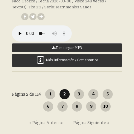
Paco Orozco / Fecha 2026-03-08 / Visito 248 veces /
Texto(s): Tito 2:2 / Serie: Matrimonios Sanos
Descargar MP3
Más Información / Comentarios
1
2
3
4
5
Página 2 de 114
6
7
8
9
10
« Página Anterior
Página Siguiente »