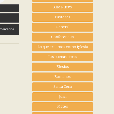
Año Nuevo
3
Pastores
General
mentarios
Conferencias
Lo que creemos como Iglesia
Las buenas obras
Efesios
Romanos
Santa Cena
Juan
Mateo