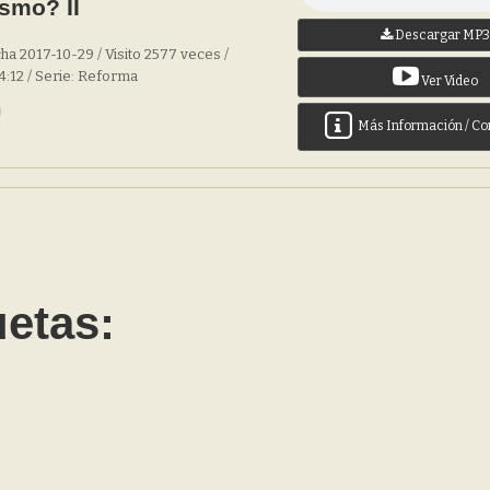
ismo? II
Descargar MP
ha 2017-10-29 / Visito 2577 veces /
4:12 / Serie: Reforma
Ver Video
Más Información / Co
uetas: