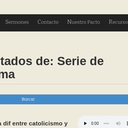
S
C
N
R
ermones
ontacto
uestro Pacto
ecurso
tados de:
Serie de
rma
Buscar
 dif entre catolicismo y