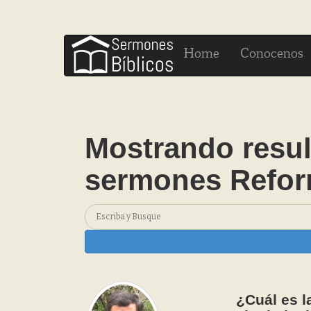
H
C
ome
onocenos
Mostrando resul
sermones Refo
¿Cuál es la