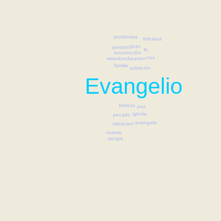
problemas
felicidad
gozo
perdon
fe
resurrección
cruz
amor
misericordia
familia
salvación
Evangelio
tristeza
paz
iglesia
pecado
evangelio
salvacion
muerte
sangre