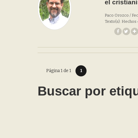
el cristian
Paco Orozco / Fec
Texto(s): Hechos 
Página 1 de 1
1
Buscar por etiq