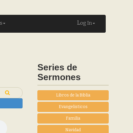
L
s
og In
Series de
Sermones
Libros de la Biblia
Evangelisticos
Familia
Navidad