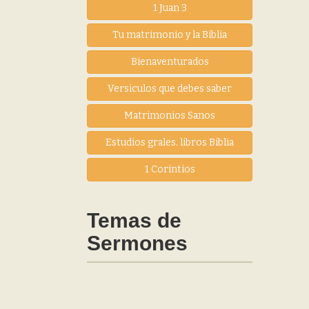
1 Juan 3
Tu matrimonio y la Biblia
Bienaventurados
Versiculos que debes saber
Matrimonios Sanos
Estudios grales. libros Biblia
1 Corintios
Temas de
Sermones