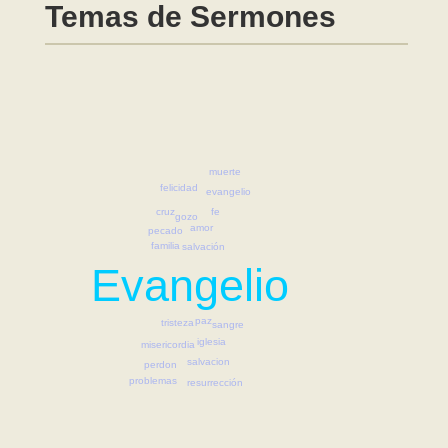
Temas de Sermones
muerte
felicidad
evangelio
fe
cruz
gozo
amor
pecado
familia
salvación
Evangelio
paz
tristeza
sangre
iglesia
misericordia
salvacion
perdon
problemas
resurrección