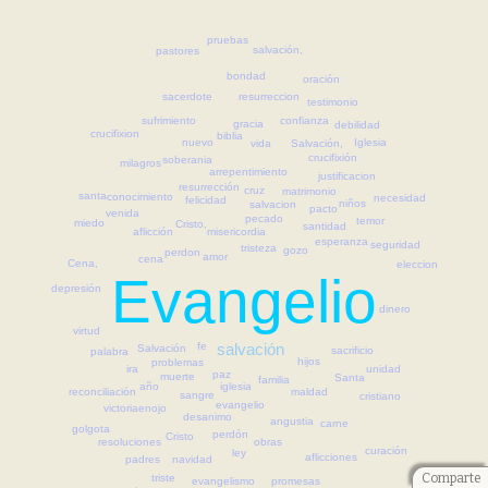
pruebas
salvación,
pastores
bondad
oración
resurreccion
sacerdote
testimonio
sufrimiento
confianza
gracia
debilidad
crucifixion
biblia
Iglesia
nuevo
vida
Salvación,
crucifixión
soberania
milagros
arrepentimiento
justificacion
resurrección
cruz
matrimonio
santa
conocimiento
necesidad
felicidad
niños
salvacion
pacto
venida
pecado
temor
miedo
Cristo,
santidad
misericordia
aflicción
esperanza
seguridad
tristeza
gozo
perdon
amor
cena
Cena,
eleccion
Evangelio
depresión
dinero
virtud
fe
salvación
Salvación
sacrificio
palabra
hijos
problemas
unidad
ira
paz
muerte
Santa
familia
año
iglesia
reconciliación
maldad
sangre
cristiano
evangelio
enojo
victoria
desanimo
angustia
carne
golgota
perdón
Cristo
resoluciones
obras
curación
ley
aflicciones
navidad
padres
Comparte
triste
evangelismo
promesas