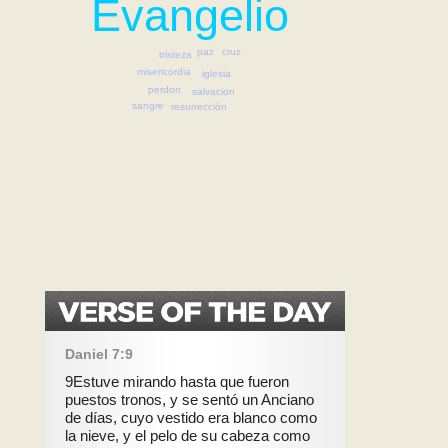
Evangelio
cruz
paz
tristeza
misericordia
iglesia
perdon
salvacion
sangre
resurrección