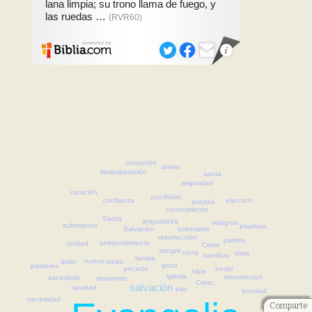
comunión
animo
desesperación
santa
seguridad
curación
crucifixión
eleccion
confianza
suicidio
conocimiento
Santa
ira
angustia
milagros
sufrimiento
pruebas
soberania
Salvación
resurrección
padres
arrepentimiento
unidad
Cristo
sangre
cena
triste
sacrificio
familia
nuevo
dolor
obras
gozo
pastores
pecado
enojo
hijos
iglesia
resurreccion
sacerdote
desanimo
Cristo,
salvación
navidad
paz
bondad
necesidad
Comparte