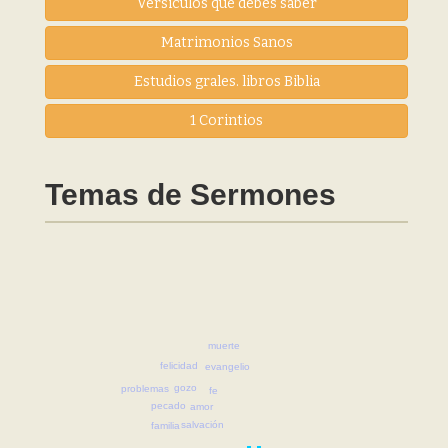
Versiculos que debes saber
Matrimonios Sanos
Estudios grales. libros Biblia
1 Corintios
Temas de Sermones
muerte
felicidad
evangelio
gozo
problemas
fe
pecado
amor
salvación
familia