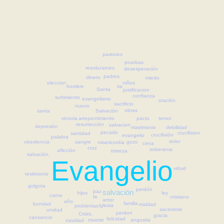
pastores
pruebas
resoluciones
desesperación
padres
dinero
miedo
eleccion
niños
ira
hombre
Santa
justificacion
confianza
sufrimiento
evangelismo
oración
sacrificio
nuevo
obras
santa
Salvación
arrepentimiento
temor
pacto
victoria
resurrección
salvacion
depresión
debilidad
matrimonio
pecado
crucifixion
santidad
crucifixión
evangelio
palabra
dolor
obediencia
gozo
sangre
misericordia
cena
cruz
soberania
aflicción
tristeza
salvación,
Evangelio
virtud
testimonio
golgota
perdón
salvación
paz
hijos
ley
carne
fe
cristiano
amor
año
familia
bondad
maldad
iglesia
problemas
sacerdote
unidad
perdon
Cristo,
gracia
cansancio
felicidad
angustia
muerte
navidad