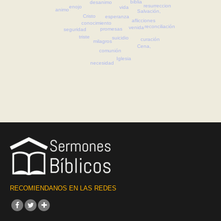
biblia
desanimo
resurreccion
enojo
vida
animo
Salvación,
Cristo
esperanza
aflicciones
conocimiento
reconciliación
venida
promesas
seguridad
triste
suicidio
curación
milagros
Cena,
comunión
Iglesia
necesidad
RECOMIENDANOS EN LAS REDES