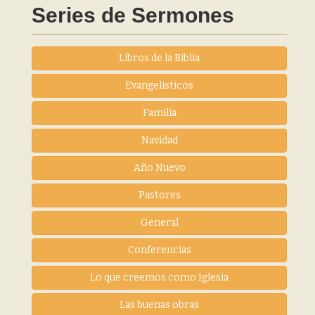
Series de Sermones
Libros de la Biblia
Evangelisticos
Familia
Navidad
Año Nuevo
Pastores
General
Conferencias
Lo que creemos como Iglesia
Las buenas obras