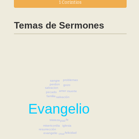
1 Corintios
Temas de Sermones
problemas
sangre
perdon
gozo
salvacion
amor
muerte
pecado
familia
salvación
Evangelio
fe
tristeza
paz
iglesia
misericordia
resurrección
felicidad
evangelio
cruz