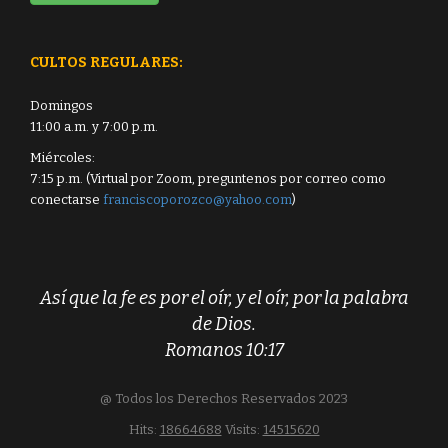
CULTOS REGULARES:
Domingos
11:00 a.m. y 7:00 p.m.
Miércoles:
7:15 p.m. (Virtual por Zoom, preguntenos por correo como
conectarse
franciscoporozco@yahoo.com
)
Así que la fe es por el oír, y el oír, por la palabra
de Dios.
Romanos 10:17
@ Todos los Derechos Reservados 2023
Hits:
18664688
Visits:
14515620