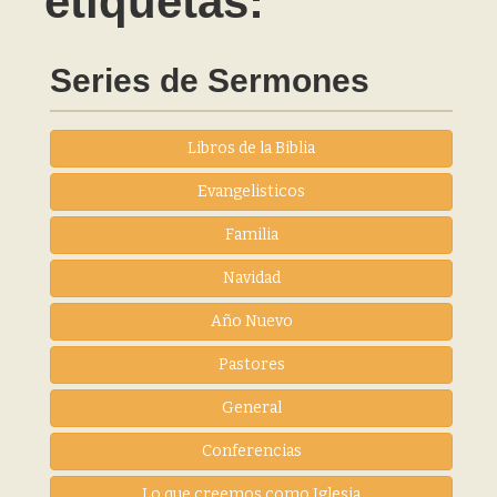
etiquetas:
Series de Sermones
Libros de la Biblia
Evangelisticos
Familia
Navidad
Año Nuevo
Pastores
General
Conferencias
Lo que creemos como Iglesia