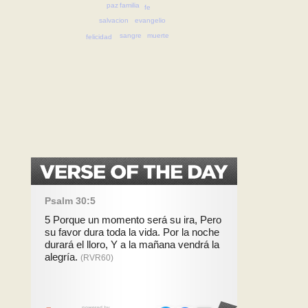
familia
paz
fe
salvacion
evangelio
muerte
sangre
felicidad