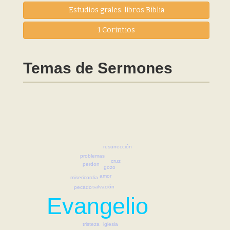
Estudios grales. libros Biblia
1 Corintios
Temas de Sermones
resurrección
problemas
cruz
perdon
gozo
amor
misericordia
salvación
pecado
Evangelio
iglesia
tristeza