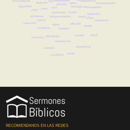
misericordia
matrimonio
reconciliación
año
angustia
gozo
desesperación
pecado
seguridad
felicidad
obras
palabra
cruz
cena
carne
muerte
problemas
Salvación,
promesas
pacto
arrepentimiento
niños
gracia
testimonio
comunión
aflicción
biblia
venida
confianza
navidad
virtud
suicidio
aflicciones
salvación,
resurreccion
obediencia
curación
santa
crucifixion
RECOMIENDANOS EN LAS REDES