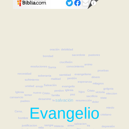
oración
debilidad
sacerdote
pastores
bondad
crucifixión
animo
resoluciones
conocimiento
Santa
pruebas
necesidad
evangelismo
santidad
soberania
dinero
perdón
maldad
sufrimiento
esperanza
milagros
Salvación
unidad
enojo
evangelio
golgota
iglesia
Cristo
perdon
hijos
victoria
Iglesia
nuevo
Cristo,
eleccion
paz
temor
familia
sacrificio
cansancio
triste
desanimo
salvación
resurrección
fe
padres
dolor
Evangelio
miedo
Cena,
cristiano
hombre
salvacion
sangre
amor
ira
justificacion
tristeza
depresión
vida
ley