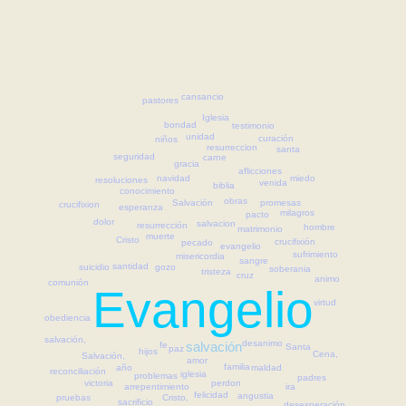
cansancio
pastores
Iglesia
bondad
testimonio
unidad
curación
niños
resurreccion
santa
seguridad
carne
gracia
aflicciones
navidad
miedo
resoluciones
venida
biblia
conocimiento
obras
Salvación
promesas
crucifixion
esperanza
milagros
pacto
dolor
salvacion
resurrección
hombre
matrimonio
muerte
Cristo
crucifixión
pecado
evangelio
sufrimiento
misericordia
sangre
santidad
suicidio
gozo
soberania
tristeza
cruz
animo
comunión
Evangelio
virtud
obediencia
salvación,
desanimo
salvación
fe
Santa
paz
hijos
Cena,
Salvación,
amor
familia
año
maldad
reconciliación
iglesia
problemas
padres
perdon
victoria
ira
arrepentimiento
felicidad
angustia
pruebas
Cristo,
sacrificio
desesperación