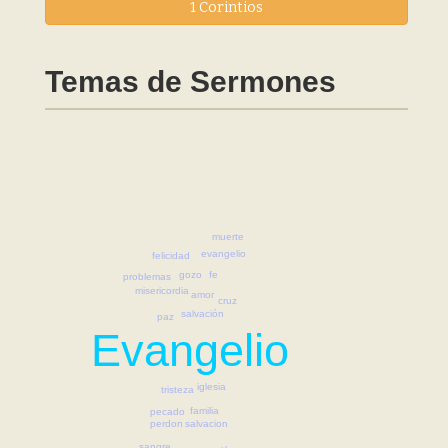
1 Corintios
Temas de Sermones
muerte
evangelio
felicidad
fe
gozo
problemas
misericordia
amor
cruz
salvación
paz
Evangelio
iglesia
tristeza
familia
pecado
salvacion
perdon
sangre