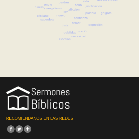
vida
perdón
enojo
cena
justificacion
dinero
evangelismo
aflicción
ley
palabra
golgota
nuevo
cristiano
confianza
sacerdote
temor
depresión
triste
oración
debilidad
necesidad
eleccion
RECOMIENDANOS EN LAS REDES