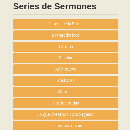
Series de Sermones
Libros de la Biblia
Evangelisticos
Familia
Navidad
Año Nuevo
Pastores
General
Conferencias
Lo que creemos como Iglesia
Las buenas obras