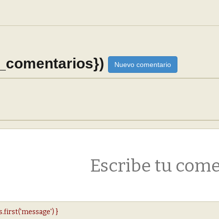
_comentarios})
Nuevo comentario
s.first('message') }