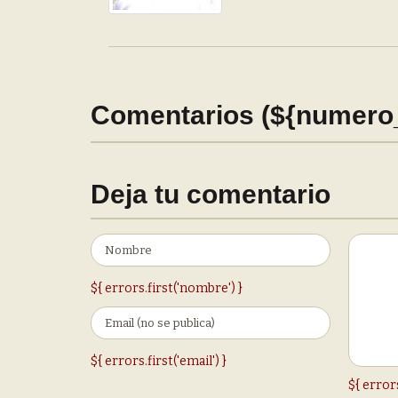
Comentarios (${numero
Deja tu comentario
${ errors.first('nombre') }
${ errors.first('email') }
${ error