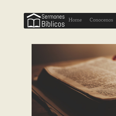
H
C
ome
onocenos