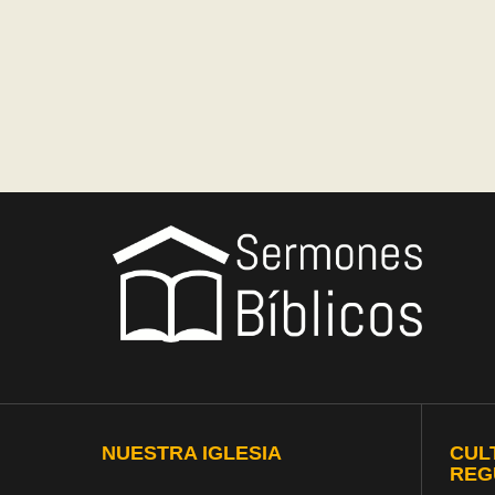
NUESTRA IGLESIA
CUL
REG