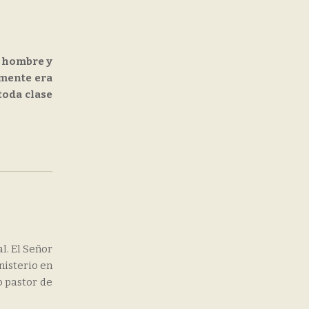
e hombre y
amente era
toda clase
l. El Señor
nisterio en
o pastor de