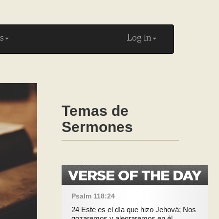
L
s
og In
Temas de
Sermones