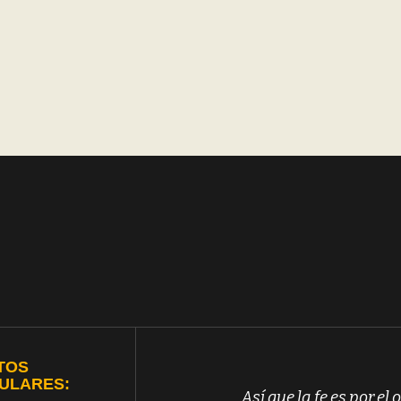
TOS
ULARES:
Así que la fe es por el o