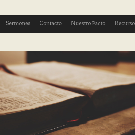
S
C
N
R
ermones
ontacto
uestro Pacto
ecurso