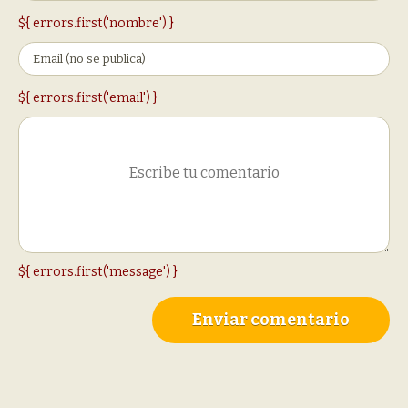
${ errors.first('nombre') }
${ errors.first('email') }
${ errors.first('message') }
Enviar comentario