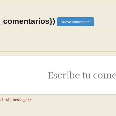
_comentarios})
Nuevo comentario
s.first('message') }