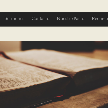
S
C
N
R
ermones
ontacto
uestro Pacto
ecurso