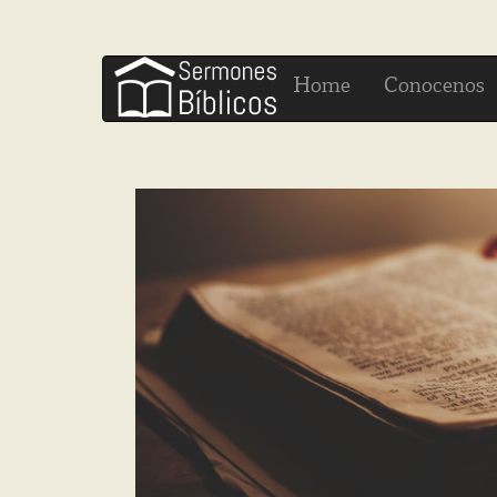
H
C
ome
onocenos