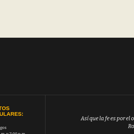
TOS
ULARES:
Así que la fe es por el o
Ro
gos
.m. y 7:00 p.m.