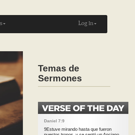
L
s
og In
Temas de
Sermones