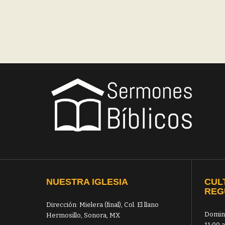
NUESTRA IGLESIA
CUL
REG
Dirección: Mielera (final), Col. El llano
Domin
Hermosillo, Sonora, MX
11:00 a