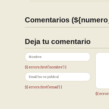
Comentarios (${numero
Deja tu comentario
${ errors.first('nombre') }
${ errors.first('email') }
${ error