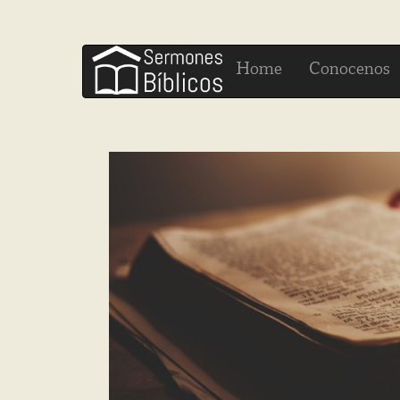
H
C
ome
onocenos