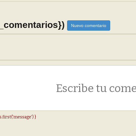
_comentarios})
Nuevo comentario
s.first('message') }