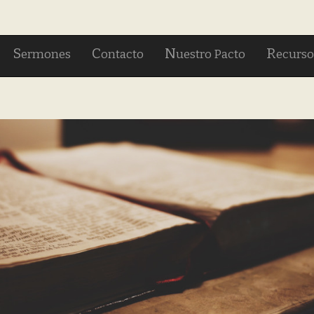
S
C
N
R
ermones
ontacto
uestro Pacto
ecurso