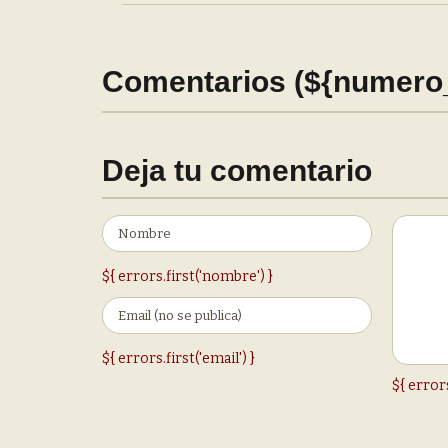
Comentarios (${numero
Deja tu comentario
${ errors.first('nombre') }
${ errors.first('email') }
${ error