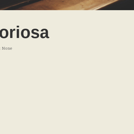
loriosa
): None