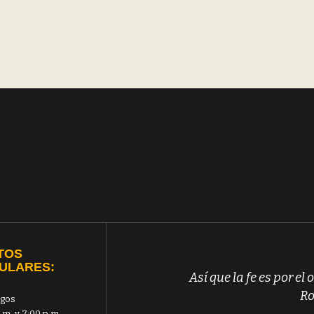
TOS
ULARES:
Así que la fe es por el o
Ro
gos
.m. y 7:00 p.m.