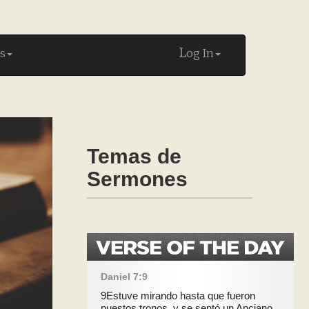
L
s
og In
Temas de
Sermones