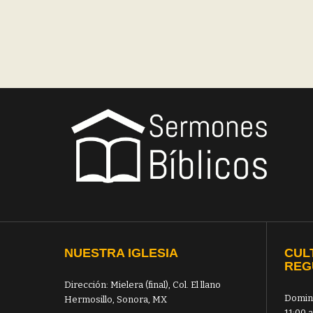
NUESTRA IGLESIA
CUL
REG
Dirección: Mielera (final), Col. El llano
Domin
Hermosillo, Sonora, MX
11:00 a