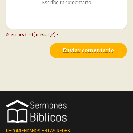
${ errors.first('message') }
Enviar comentario
RECOMIENDANOS EN LAS REDES